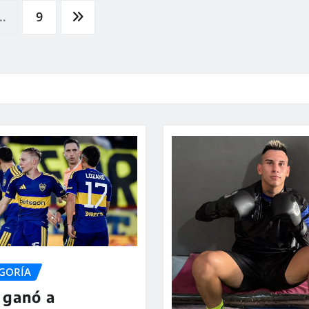
…
9
EGORÍA
 ganó a