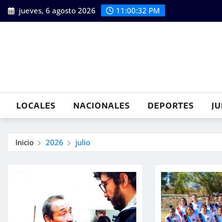
Saltar
jueves, 6 agosto 2026
11:00:33 PM
al
contenido
LOCALES
NACIONALES
DEPORTES
JU
Inicio
2026
julio