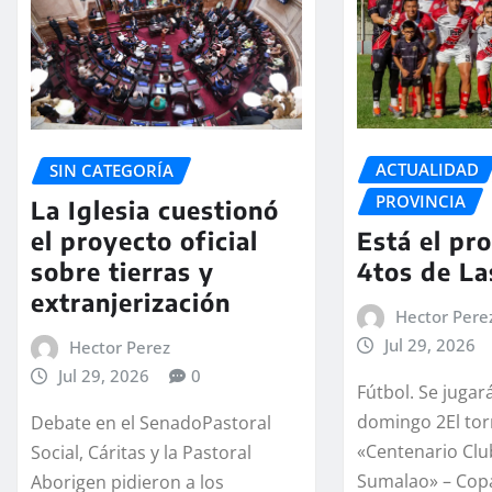
ACTUALIDAD
SIN CATEGORÍA
PROVINCIA
La Iglesia cuestionó
Está el pr
el proyecto oficial
4tos de La
sobre tierras y
extranjerización
Hector Pere
Jul 29, 2026
Hector Perez
Jul 29, 2026
0
Fútbol. Se jugar
domingo 2El tor
Debate en el SenadoPastoral
«Centenario Clu
Social, Cáritas y la Pastoral
Sumalao» – Cop
Aborigen pidieron a los