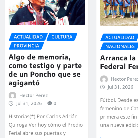
ACTUALIDAD
CULTURA
ACTUALIDAD
PROVINCIA
NACIONALES
Algo de memoria,
Arranca la
como testigo y parte
Federal F
de un Poncho que se
Hector Pere
agigantó
Jul 31, 2026
Hector Perez
Fútbol. Desde es
Jul 31, 2026
0
femenino de Ca
Historias(*) Por Carlos Adrián
primera este fi
Quiroga Ver hoy cómo el Predio
una nueva edici
Ferial abre sus puertas y