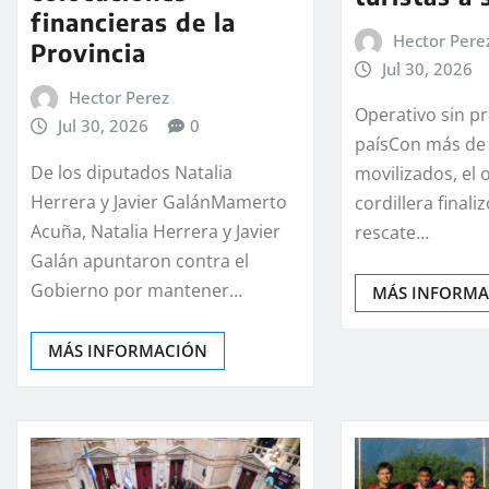
financieras de la
Hector Pere
Provincia
Jul 30, 2026
Hector Perez
Operativo sin p
Jul 30, 2026
0
paísCon más de 
De los diputados Natalia
movilizados, el 
Herrera y Javier GalánMamerto
cordillera finali
Acuña, Natalia Herrera y Javier
rescate…
Galán apuntaron contra el
Gobierno por mantener…
MÁS INFORM
MÁS INFORMACIÓN