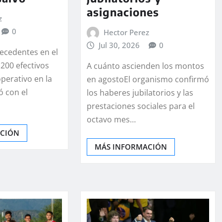
asignaciones
z
0
Hector Perez
Jul 30, 2026
0
recedentes en el
200 efectivos
A cuánto ascienden los montos
operativo en la
en agostoEl organismo confirmó
zó con el
los haberes jubilatorios y las
prestaciones sociales para el
octavo mes…
ACIÓN
MÁS INFORMACIÓN