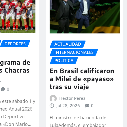
DEPORTES
ACTUALIDAD
INTERNACIONALES
POLITICA
ograma de
s Chacras
En Brasil calificaron
a Milei de «payaso»
z
tras su viaje
0
Hector Perez
á este sábado 1 y
Jul 28, 2026
0
neo Anual 2026
b Deportivo
El ministro de hacienda de
a «Don Mario…
LulaAdemás, el embajador