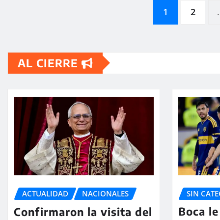
Paginación
1
2
de
AL CIERRE
entradas
SIN CAT
ACTUALIDAD
NACIONALES
Boca le
Confirmaron la visita del