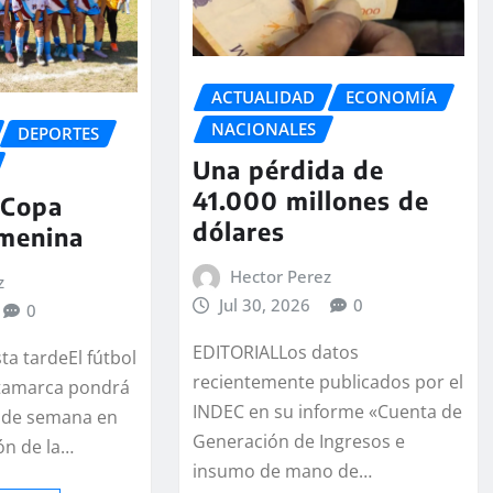
ACTUALIDAD
ECONOMÍA
NACIONALES
DEPORTES
Una pérdida de
41.000 millones de
 Copa
dólares
emenina
Hector Perez
z
Jul 30, 2026
0
0
EDITORIALLos datos
ta tardeEl fútbol
recientemente publicados por el
tamarca pondrá
INDEC en su informe «Cuenta de
n de semana en
Generación de Ingresos e
ón de la…
insumo de mano de…