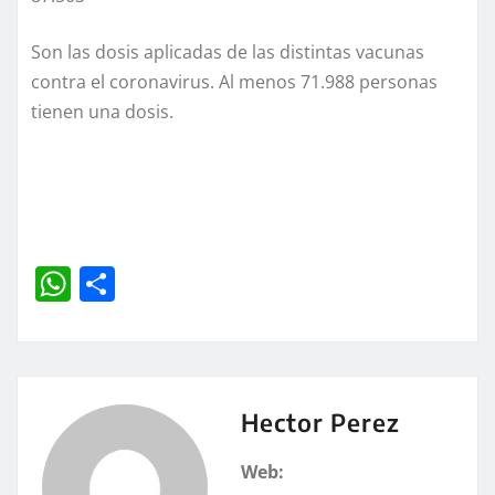
Son las dosis aplicadas de las distintas vacunas
contra el coronavirus. Al menos 71.988 personas
tienen una dosis.
W
C
h
o
at
m
s
p
A
a
Hector Perez
p
rt
Web: