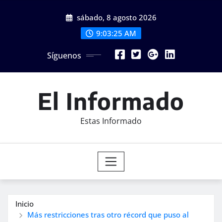
Saltar
sábado, 8 agosto 2026
al
contenido
9:03:27 AM
Síguenos
El Informado
Estas Informado
Inicio
Más restricciones tras otro récord que puso al