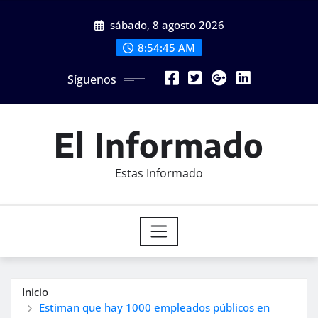
Saltar
sábado, 8 agosto 2026
al
contenido
8:54:47 AM
Síguenos
El Informado
Estas Informado
Inicio
Estiman que hay 1000 empleados públicos en