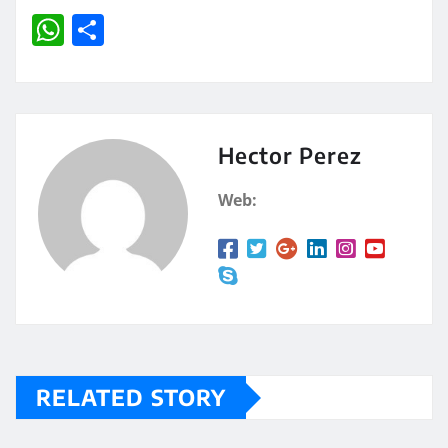
W
C
h
o
at
m
s
p
A
a
Hector Perez
p
rt
Web:
p
ir
RELATED STORY