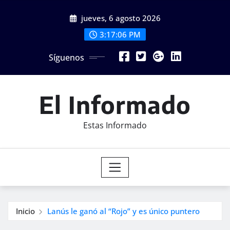
Saltar
jueves, 6 agosto 2026
al
contenido
3:17:08 PM
Síguenos
El Informado
Estas Informado
Inicio
Lanús le ganó al “Rojo” y es único puntero