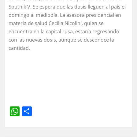
Sputnik V. Se espera que las dosis lleguen al país el
domingo al mediodía. La asesora presidencial en
materia de salud Cecilia Nicolini, quien se
encuentra en la capital rusa, estaría regresando
con las nuevas dosis, aunque se desconoce la
cantidad.
W
C
h
o
at
m