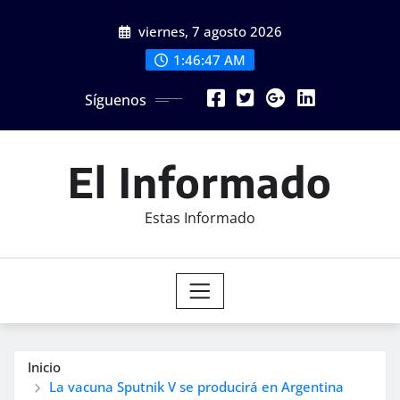
Saltar
viernes, 7 agosto 2026
al
contenido
1:46:49 AM
Síguenos
El Informado
Estas Informado
Inicio
La vacuna Sputnik V se producirá en Argentina