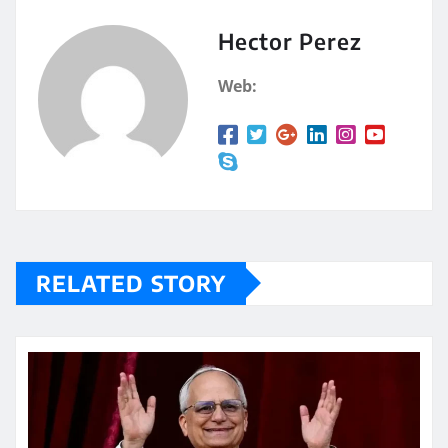
s
p
A
a
Hector Perez
p
rt
Web:
p
ir
RELATED STORY