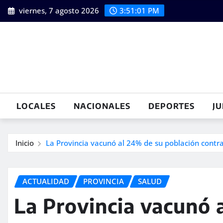
Saltar
viernes, 7 agosto 2026
3:51:02 PM
al
contenido
LOCALES
NACIONALES
DEPORTES
JU
Inicio
La Provincia vacunó al 24% de su población contr
ACTUALIDAD
PROVINCIA
SALUD
La Provincia vacunó 