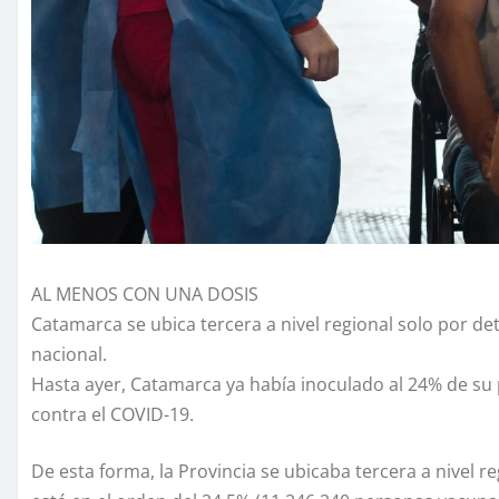
AL MENOS CON UNA DOSIS
Catamarca se ubica tercera a nivel regional solo por det
nacional.
Hasta ayer, Catamarca ya había inoculado al 24% de su
contra el COVID-19.
De esta forma, la Provincia se ubicaba tercera a nivel 