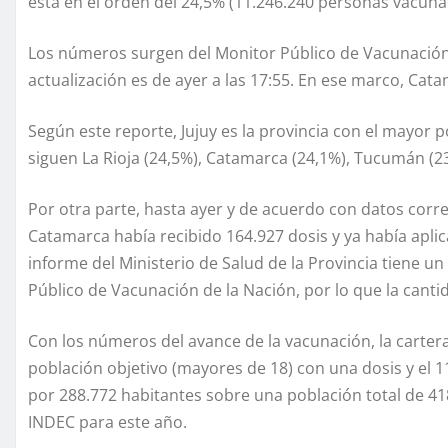
está en el orden del 24,5% (11.246.240 personas vacuna
Los números surgen del Monitor Público de Vacunación d
actualización es de ayer a las 17:55. En ese marco, Cat
Según este reporte, Jujuy es la provincia con el mayor 
siguen La Rioja (24,5%), Catamarca (24,1%), Tucumán (23,
Por otra parte, hasta ayer y de acuerdo con datos corre
Catamarca había recibido 164.927 dosis y ya había aplic
informe del Ministerio de Salud de la Provincia tiene un 
Público de Vacunación de la Nación, por lo que la canti
Con los números del avance de la vacunación, la cartera
población objetivo (mayores de 18) con una dosis y el 
por 288.772 habitantes sobre una población total de 41
INDEC para este año.