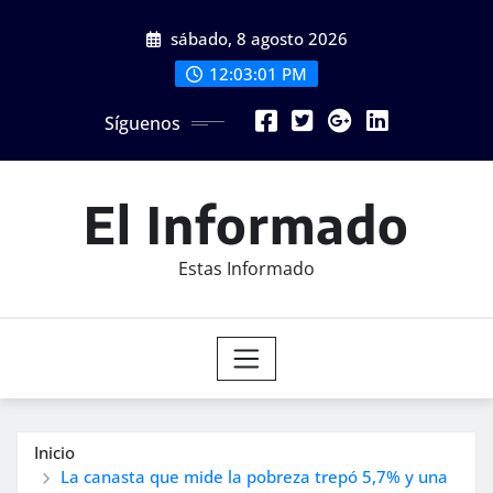
Saltar
sábado, 8 agosto 2026
al
contenido
12:03:03 PM
Síguenos
El Informado
Estas Informado
Inicio
La canasta que mide la pobreza trepó 5,7% y una