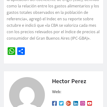
como la relación entre los gastos alimentarios y los
gastos totales observados en la población de
referencia», agregó el Indec en su reporte sobre
octubre e indicó que «la CBA se valoriza cada mes
con los precios relevados por el índice de precios al
consumidor del Gran Buenos Aires (IPC-GBA)».
W
C
h
o
at
m
s
p
A
a
Hector Perez
p
rt
Web:
p
ir