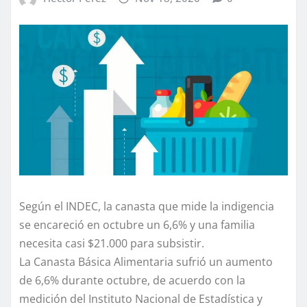
Según el INDEC, la canasta que mide la indigencia
se encareció en octubre un 6,6% y una familia
necesita casi $21.000 para subsistir.
La Canasta Básica Alimentaria sufrió un aumento
de 6,6% durante octubre, de acuerdo con la
medición del Instituto Nacional de Estadística y