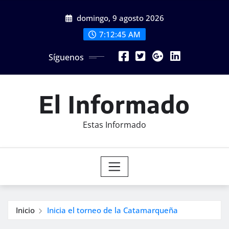
Saltar
domingo, 9 agosto 2026
al
contenido
7:12:47 AM
Síguenos
El Informado
Estas Informado
Inicio
Inicia el torneo de la Catamarqueña