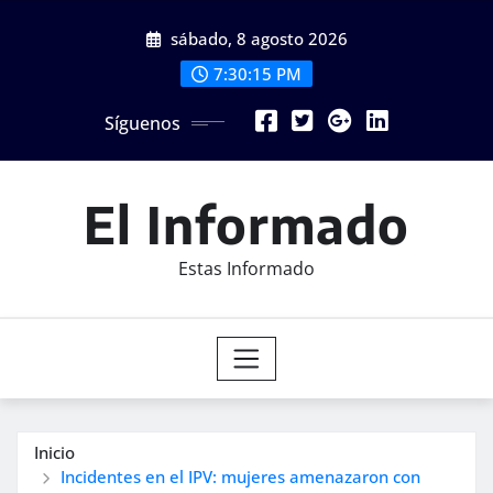
Saltar
sábado, 8 agosto 2026
al
contenido
7:30:17 PM
Síguenos
El Informado
Estas Informado
Inicio
Incidentes en el IPV: mujeres amenazaron con