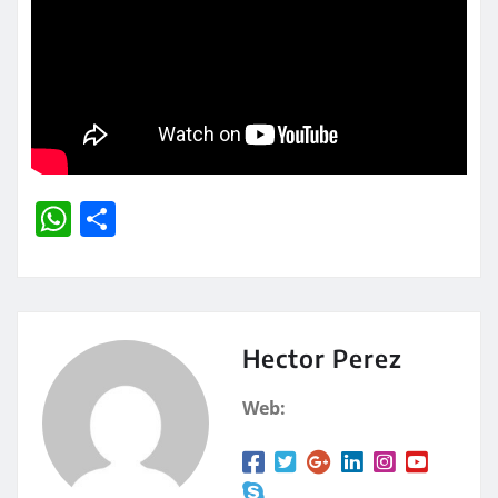
W
C
h
o
at
m
s
p
A
a
Hector Perez
p
rt
Web:
p
ir