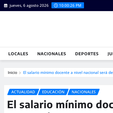
Saltar
jueves, 6 agosto 2026
10:00:28 PM
al
contenido
LOCALES
NACIONALES
DEPORTES
JU
Inicio
El salario mínimo docente a nivel nacional será d
ACTUALIDAD
EDUCACIÓN
NACIONALES
El salario mínimo doc