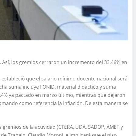
. Así, los gremios cerraron un incremento del 33,46% en
e estableció que el salario mínimo docente nacional será
Dicha suma incluye FONID, material didáctico y suma
23,4% ya pactado en marzo último, mientras que dejaron
 tomando como referencia la inflación. De esta manera se
s gremios de la actividad (CTERA, UDA, SADOP, AMET y
y de Trabajo, Claudio Moroni, e implicará que el piso