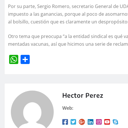
Por su parte, Sergio Romero, secretario General de UD
impuesto a las ganancias, porque al poco de asomarnos
al bolsillo, cuestión que es claramente un despropósito
Otro tema que preocupa “a la entidad sindical es qué va
mentadas vacunas, así que hicimos una serie de reclam
W
C
h
o
at
m
s
p
A
a
Hector Perez
p
rt
Web:
p
ir