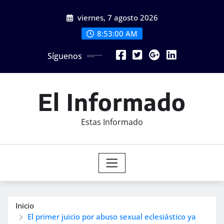
Saltar
viernes, 7 agosto 2026
al
contenido
8:53:02 AM
Síguenos
El Informado
Estas Informado
Inicio
El primer juicio por abuso sexual eclesiástico ya