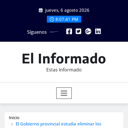
Saltar
jueves, 6 agosto 2026
al
contenido
8:07:43 PM
Síguenos
El Informado
Estas Informado
Inicio
El Gobierno provincial estudia eliminar los