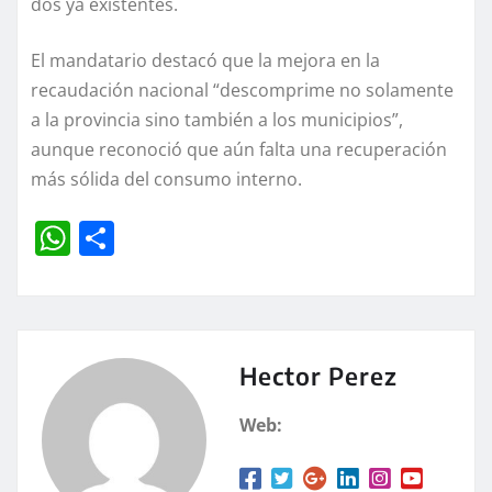
dos ya existentes.
El mandatario destacó que la mejora en la
recaudación nacional “descomprime no solamente
a la provincia sino también a los municipios”,
aunque reconoció que aún falta una recuperación
más sólida del consumo interno.
W
C
h
o
at
m
s
p
A
a
Hector Perez
p
rt
Web:
p
ir