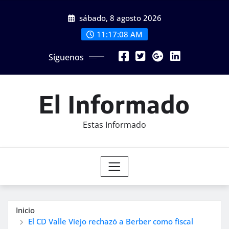
Saltar
sábado, 8 agosto 2026
al
contenido
11:17:10 AM
Síguenos
El Informado
Estas Informado
Inicio
El CD Valle Viejo rechazó a Berber como fiscal