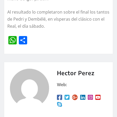
Al resultado lo completaron sobre el final los tantos
de Pedri y Dembélé, en vísperas del clásico con el
Real, el día sábado.
W
C
h
o
at
m
s
p
A
a
Hector Perez
p
rt
Web:
p
ir