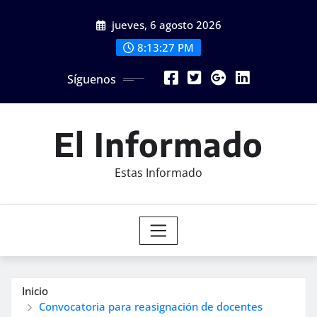
Saltar
jueves, 6 agosto 2026
al
contenido
8:13:29 PM
Síguenos
El Informado
Estas Informado
Inicio
Convocatoria para reasignación de docentes