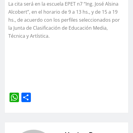
La cita será en la escuela EPET n7 “Ing. José Alsina
Alcobert”, en el horario de 9 a 13 hs., y de 15 a 19
hs., de acuerdo con los perfiles seleccionados por
la Junta de Clasificación de Educación Media,
Técnica y Artística.
W
C
h
o
at
m
s
p