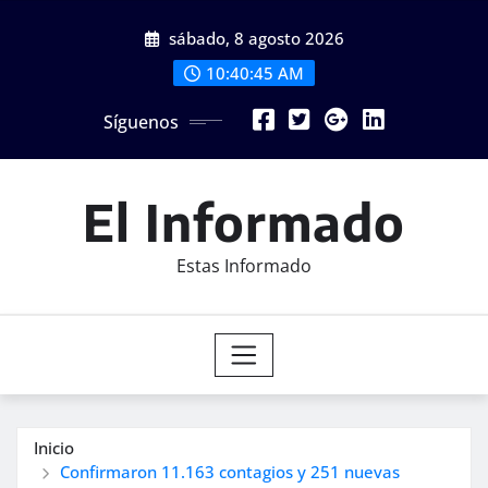
Saltar
sábado, 8 agosto 2026
al
contenido
10:40:47 AM
Síguenos
El Informado
Estas Informado
Inicio
Confirmaron 11.163 contagios y 251 nuevas