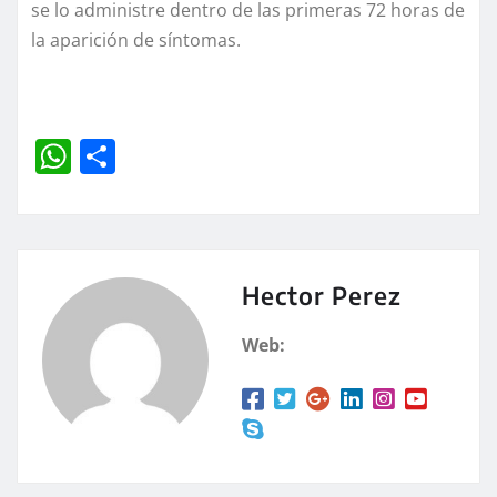
se lo administre dentro de las primeras 72 horas de
la aparición de síntomas.
W
C
h
o
at
m
s
p
A
a
Hector Perez
p
rt
Web:
p
ir