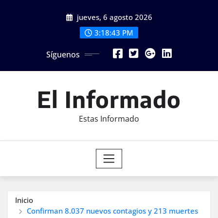
Saltar
jueves, 6 agosto 2026
al
contenido
3:18:45 PM
Síguenos
El Informado
Estas Informado
Inicio
Confirman 8.037 nuevos contagios y 213 muertes