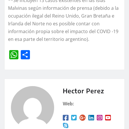
**Se incluyen 13 casos existentes en las Islas
Malvinas según información de prensa (debido a la
ocupación ilegal del Reino Unido, Gran Bretaña e
Irlanda del Norte no es posible contar con
información propia sobre el impacto del COVID -19
en esa parte del territorio argentino).
W
C
h
o
at
m
s
p
A
a
Hector Perez
p
rt
Web:
p
ir