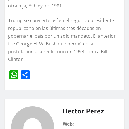
otra hija, Ashley, en 1981.
Trump se convierte así en el segundo presidente
republicano en las últimas tres décadas en
gobernar el país por un solo mandato. El anterior
fue George H. W. Bush que perdió en su
postulación a la reelección en 1993 contra Bill
Clinton.
W
C
h
o
at
m
s
p
A
a
Hector Perez
p
rt
Web: