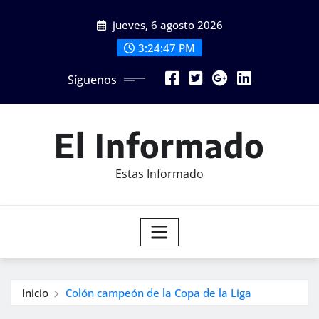
Saltar
jueves, 6 agosto 2026
al
contenido
3:24:49 PM
Síguenos
El Informado
Estas Informado
Inicio
Colón campeón de la Copa de la Liga