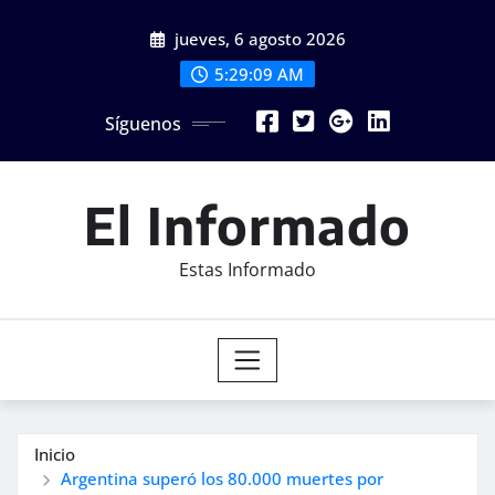
Saltar
jueves, 6 agosto 2026
al
contenido
5:29:10 AM
Síguenos
El Informado
Estas Informado
Inicio
Argentina superó los 80.000 muertes por