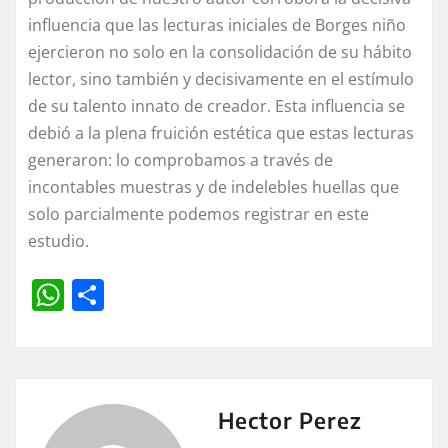
influencia que las lecturas iniciales de Borges niño
ejercieron no solo en la consolidación de su hábito
lector, sino también y decisivamente en el estímulo
de su talento innato de creador. Esta influencia se
debió a la plena fruición estética que estas lecturas
generaron: lo comprobamos a través de
incontables muestras y de indelebles huellas que
solo parcialmente podemos registrar en este
estudio.
W
C
h
o
at
m
s
p
A
a
Hector Perez