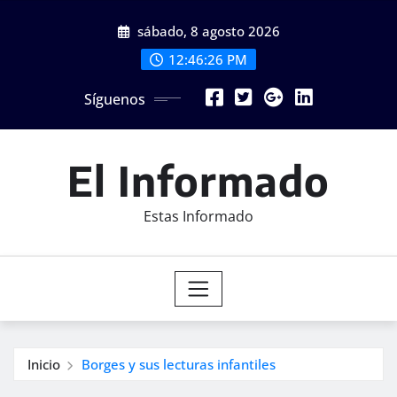
Saltar
sábado, 8 agosto 2026
al
contenido
12:46:28 PM
Síguenos
El Informado
Estas Informado
Inicio
Borges y sus lecturas infantiles