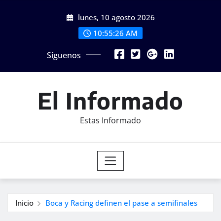
Saltar
lunes, 10 agosto 2026
al
contenido
10:55:27 AM
Síguenos
El Informado
Estas Informado
Inicio
Boca y Racing definen el pase a semifinales