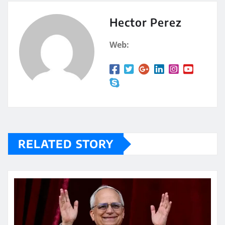
s
p
A
a
Hector Perez
p
rt
Web:
p
ir
RELATED STORY