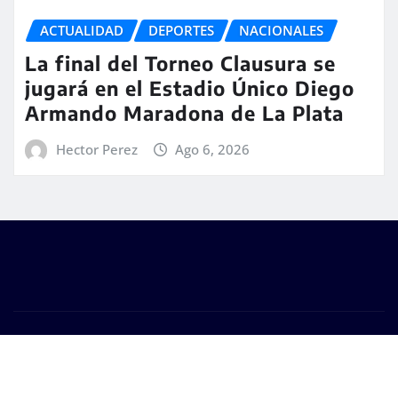
ACTUALIDAD
DEPORTES
NACIONALES
La final del Torneo Clausura se
jugará en el Estadio Único Diego
Armando Maradona de La Plata
Hector Perez
Ago 6, 2026
Copyright © 2026 | #DM Web & Host. "Todos los
derechos reservados"
|
Seattle News
de
ThemeArile