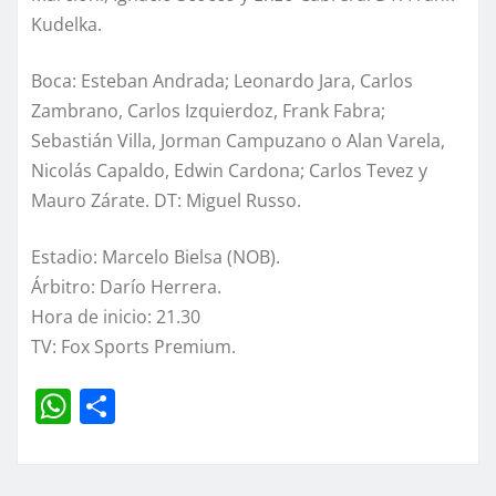
Kudelka.
Boca: Esteban Andrada; Leonardo Jara, Carlos
Zambrano, Carlos Izquierdoz, Frank Fabra;
Sebastián Villa, Jorman Campuzano o Alan Varela,
Nicolás Capaldo, Edwin Cardona; Carlos Tevez y
Mauro Zárate. DT: Miguel Russo.
Estadio: Marcelo Bielsa (NOB).
Árbitro: Darío Herrera.
Hora de inicio: 21.30
TV: Fox Sports Premium.
W
C
h
o
at
m