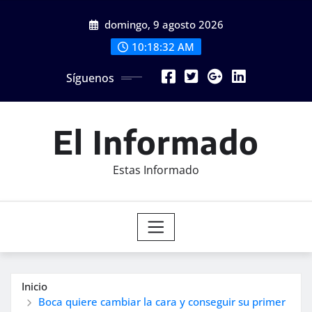
Saltar
domingo, 9 agosto 2026
al
contenido
10:18:34 AM
Síguenos
El Informado
Estas Informado
Inicio
Boca quiere cambiar la cara y conseguir su primer