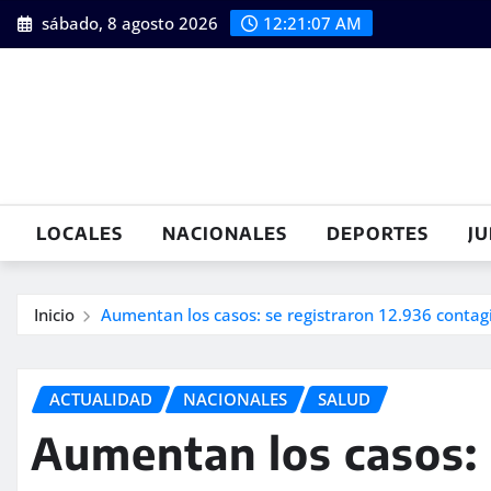
Saltar
sábado, 8 agosto 2026
12:21:09 AM
al
contenido
LOCALES
NACIONALES
DEPORTES
JU
Inicio
Aumentan los casos: se registraron 12.936 contag
ACTUALIDAD
NACIONALES
SALUD
Aumentan los casos: 