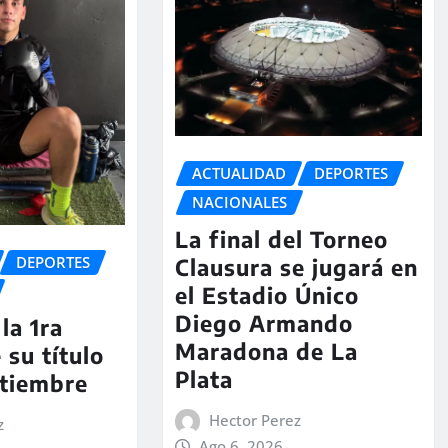
ACTUALIDAD
DEPORTES
NACIONALES
La final del Torneo
DEPORTES
Clausura se jugará en
el Estadio Único
Diego Armando
la 1ra
Maradona de La
 su título
Plata
ptiembre
Hector Perez
z
Ago 6, 2026