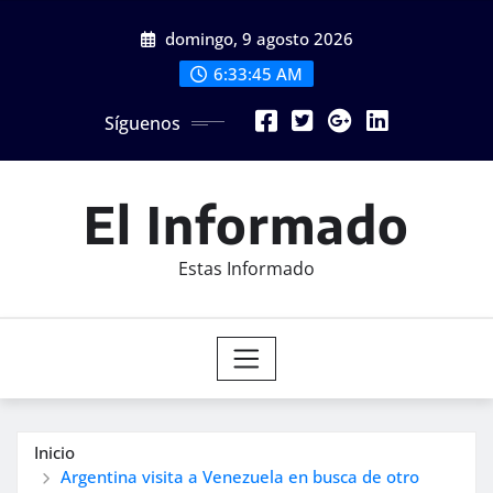
Saltar
domingo, 9 agosto 2026
al
contenido
6:33:47 AM
Síguenos
El Informado
Estas Informado
Inicio
Argentina visita a Venezuela en busca de otro