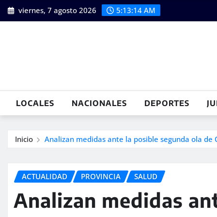
Saltar
viernes, 7 agosto 2026
5:13:15 AM
al
contenido
LOCALES
NACIONALES
DEPORTES
JU
Inicio
Analizan medidas ante la posible segunda ola de
ACTUALIDAD
PROVINCIA
SALUD
Analizan medidas ant