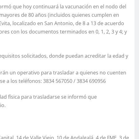
informó que hoy continuará la vacunación en el nodo del
mayores de 80 años (incluidos quienes cumplen en
vita, localizado en San Antonio, de 8 a 13 de acuerdo
ores con los documentos terminados en 0, 1, 2, 3 y 4; y
equisitos solicitados, donde puedan acreditar la edad y
án un operativo para trasladar a quienes no cuenten
e a los teléfonos: 3834 567050 / 3834 690956
ad física para trasladarse se informó que
io.
ital, 14 de Valle Viejo, 10 de Andalgalá, 4 de FME, 3 de