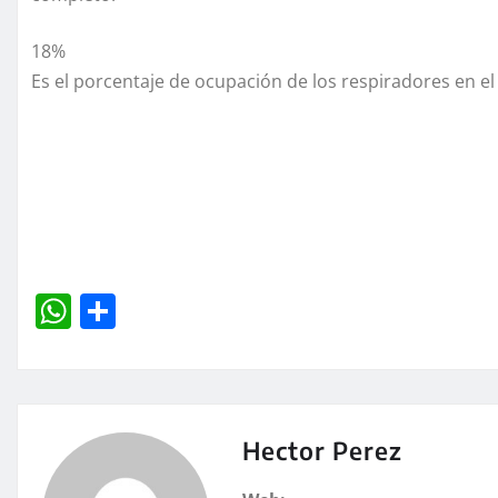
18%
Es el porcentaje de ocupación de los respiradores en el 
W
C
h
o
at
m
s
p
A
a
Hector Perez
p
rt