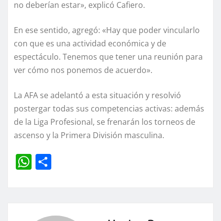
no deberían estar», explicó Cafiero.
En ese sentido, agregó: «Hay que poder vincularlo
con que es una actividad económica y de
espectáculo. Tenemos que tener una reunión para
ver cómo nos ponemos de acuerdo».
La AFA se adelantó a esta situación y resolvió
postergar todas sus competencias activas: además
de la Liga Profesional, se frenarán los torneos de
ascenso y la Primera División masculina.
W
C
h
o
at
m
s
p