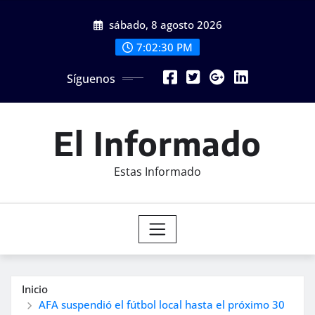
Saltar
sábado, 8 agosto 2026
al
contenido
7:02:31 PM
Síguenos
El Informado
Estas Informado
Inicio
AFA suspendió el fútbol local hasta el próximo 30