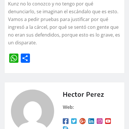
Kunz no lo conozco y no tengo por qué
denunciarlo, se imaginan el escándalo que es esto.
Vamos a pedir pruebas para justificar por qué
ingresó a la cárcel, por qué se sentó con gente que
no eran sus defendidos, porque esto es lo grave, es
un disparate.
W
C
h
o
at
m
s
p
A
a
Hector Perez
p
rt
Web:
p
ir