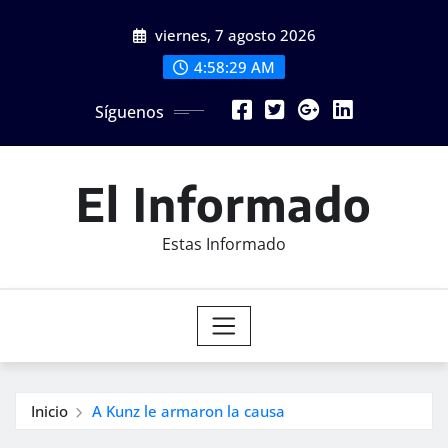
Saltar
viernes, 7 agosto 2026
al
contenido
4:58:31 AM
Síguenos
El Informado
Estas Informado
Inicio
A Kunz le armaron la causa