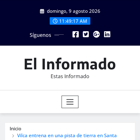
Saltar
domingo, 9 agosto 2026
al
contenido
11:49:19 AM
Síguenos
El Informado
Estas Informado
Inicio
Vilca entrena en una pista de tierra en Santa