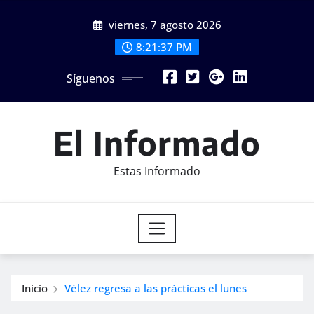
Saltar
viernes, 7 agosto 2026
al
contenido
8:21:39 PM
Síguenos
El Informado
Estas Informado
Inicio
Vélez regresa a las prácticas el lunes