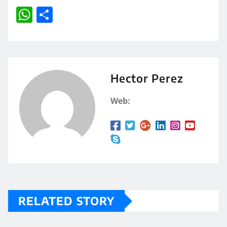
W
C
h
o
at
m
s
p
A
a
Hector Perez
p
rt
Web:
p
ir
RELATED STORY