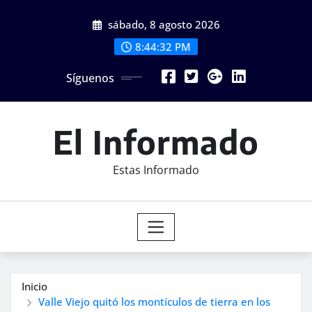
Saltar
sábado, 8 agosto 2026
al
contenido
8:44:34 PM
Síguenos
El Informado
Estas Informado
Inicio
Valle Viejo quitó los montículos de tierra en los