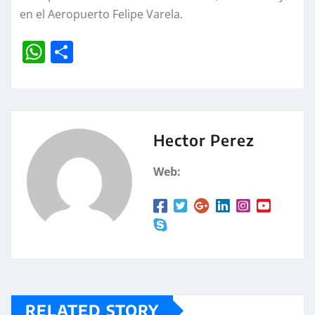
en el Aeropuerto Felipe Varela.
W
C
h
o
at
m
s
p
A
a
Hector Perez
p
rt
Web:
p
ir
RELATED STORY