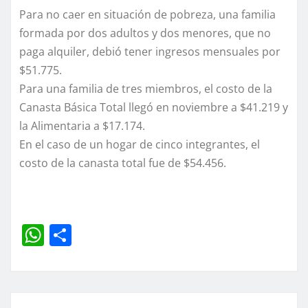
Para no caer en situación de pobreza, una familia
formada por dos adultos y dos menores, que no
paga alquiler, debió tener ingresos mensuales por
$51.775.
Para una familia de tres miembros, el costo de la
Canasta Básica Total llegó en noviembre a $41.219 y
la Alimentaria a $17.174.
En el caso de un hogar de cinco integrantes, el
costo de la canasta total fue de $54.456.
W
C
h
o
at
m
s
p