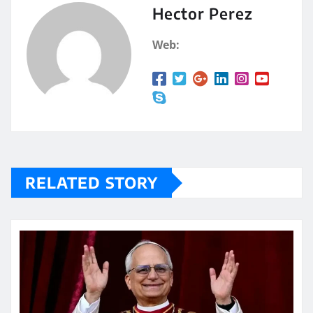
A
a
Hector Perez
p
rt
Web:
p
ir
RELATED STORY