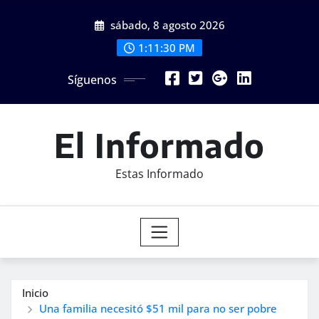
Saltar
sábado, 8 agosto 2026
al
contenido
1:11:32 PM
Síguenos
El Informado
Estas Informado
Inicio
Una familia necesitó $51 mil para no ser pobre