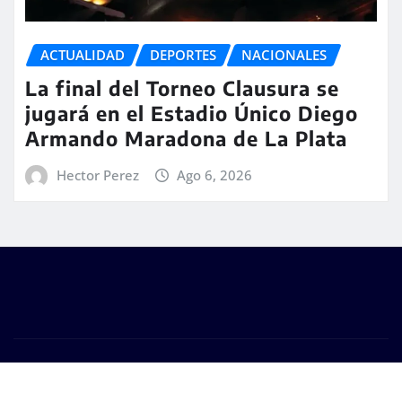
ACTUALIDAD
DEPORTES
NACIONALES
La final del Torneo Clausura se
jugará en el Estadio Único Diego
Armando Maradona de La Plata
Hector Perez
Ago 6, 2026
Copyright © 2026 | #DM Web & Host. "Todos los
derechos reservados"
|
Seattle News
de
ThemeArile