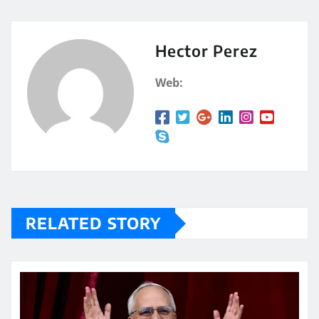
at
m
s
p
A
a
Hector Perez
p
rt
Web:
p
ir
RELATED STORY