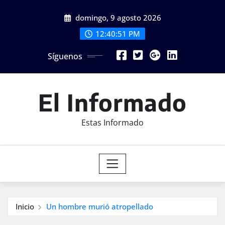
Saltar
domingo, 9 agosto 2026
al
contenido
12:40:52 PM
Síguenos
El Informado
Estas Informado
Inicio
Un hombre murió atropellado