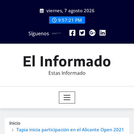
Saltar
viernes, 7 agosto 2026
al
contenido
9:57:23 PM
Síguenos
El Informado
Estas Informado
Inicio
Tapia inicia participación en el Alicante Open 2021