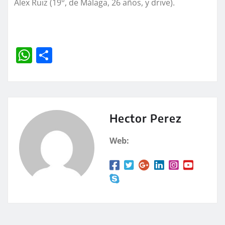
Álex Ruiz (19°, de Málaga, 26 años, y drive).
W
C
h
o
at
m
s
p
A
a
Hector Perez
p
rt
Web:
p
ir