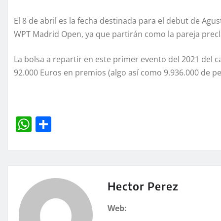
El 8 de abril es la fecha destinada para el debut de Agus
WPT Madrid Open, ya que partirán como la pareja precl
La bolsa a repartir en este primer evento del 2021 del
92.000 Euros en premios (algo así como 9.936.000 de pe
W
C
h
o
at
m
s
p
A
a
Hector Perez
p
rt
Web:
p
ir