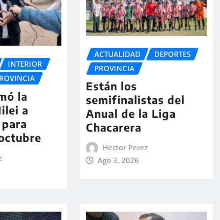
ACTUALIDAD
DEPORTES
INTERIOR
PROVINCIA
ROVINCIA
Están los
rmó la
semifinalistas del
ilei a
Anual de la Liga
 para
Chacarera
 octubre
Hector Perez
z
Ago 3, 2026