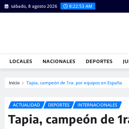
Saltar
sábado, 8 agosto 2026
8:22:54 AM
al
contenido
LOCALES
NACIONALES
DEPORTES
JU
Inicio
Tapia, campeón de 1ra. por equipos en España
ACTUALIDAD
DEPORTES
INTERNACIONALES
Tapia, campeón de 1r