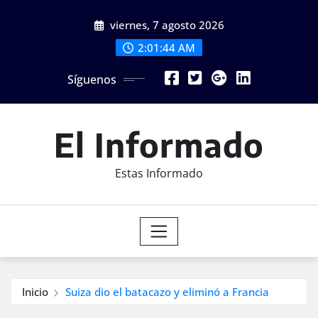
Saltar
viernes, 7 agosto 2026
al
contenido
2:01:46 AM
Síguenos
El Informado
Estas Informado
Inicio
Suiza dio el batacazo y eliminó a Francia