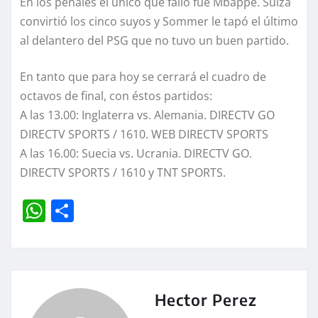
En los penales el único que falló fue Mbappé. Suiza
convirtió los cinco suyos y Sommer le tapó el último
al delantero del PSG que no tuvo un buen partido.
En tanto que para hoy se cerrará el cuadro de
octavos de final, con éstos partidos:
A las 13.00: Inglaterra vs. Alemania. DIRECTV GO
DIRECTV SPORTS / 1610. WEB DIRECTV SPORTS
A las 16.00: Suecia vs. Ucrania. DIRECTV GO.
DIRECTV SPORTS / 1610 y TNT SPORTS.
W
C
h
o
at
m
s
p
A
a
Hector Perez