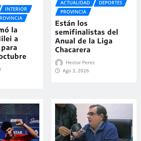
ACTUALIDAD
DEPORTES
INTERIOR
PROVINCIA
ROVINCIA
Están los
rmó la
semifinalistas del
ilei a
Anual de la Liga
 para
Chacarera
 octubre
Hector Perez
z
Ago 3, 2026