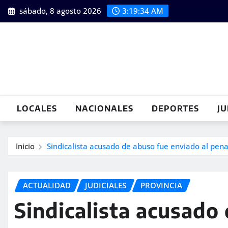
Saltar
sábado, 8 agosto 2026
3:19:35 AM
al
contenido
LOCALES
NACIONALES
DEPORTES
JU
Inicio
Sindicalista acusado de abuso fue enviado al pena
ACTUALIDAD
JUDICIALES
PROVINCIA
Sindicalista acusado