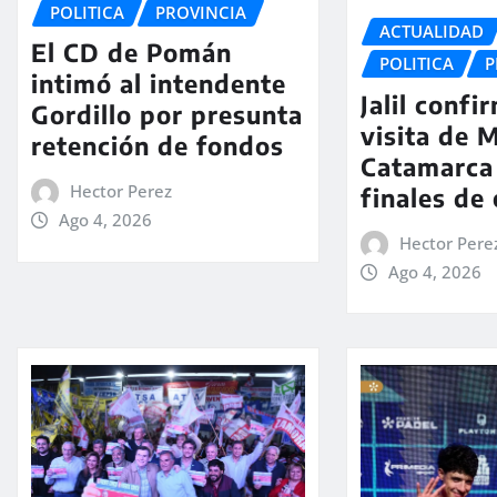
POLITICA
PROVINCIA
ACTUALIDAD
El CD de Pomán
POLITICA
P
intimó al intendente
Jalil confi
Gordillo por presunta
visita de M
retención de fondos
Catamarca
Hector Perez
finales de
Ago 4, 2026
Hector Pere
Ago 4, 2026