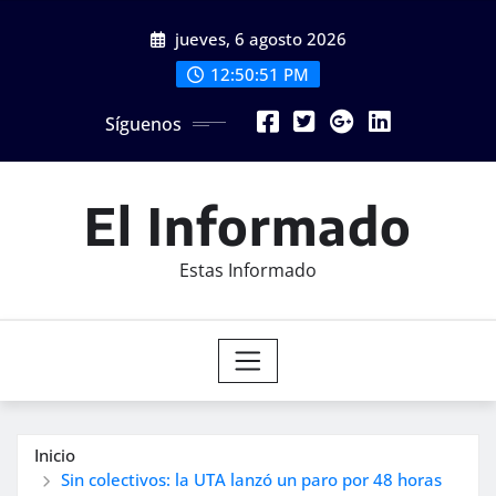
Saltar
jueves, 6 agosto 2026
al
contenido
12:50:53 PM
Síguenos
El Informado
Estas Informado
Inicio
Sin colectivos: la UTA lanzó un paro por 48 horas