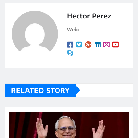
s
p
A
a
Hector Perez
p
rt
Web:
p
ir
RELATED STORY