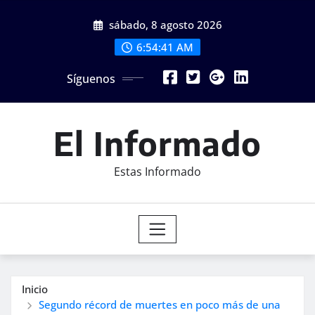
Saltar
sábado, 8 agosto 2026
al
contenido
6:54:43 AM
Síguenos
El Informado
Estas Informado
Inicio
Segundo récord de muertes en poco más de una