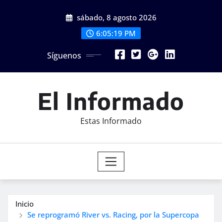
Saltar
sábado, 8 agosto 2026
al
contenido
6:05:21 PM
Síguenos
El Informado
Estas Informado
Inicio
Se reprogramó River vs. Racing, por la Supercopa