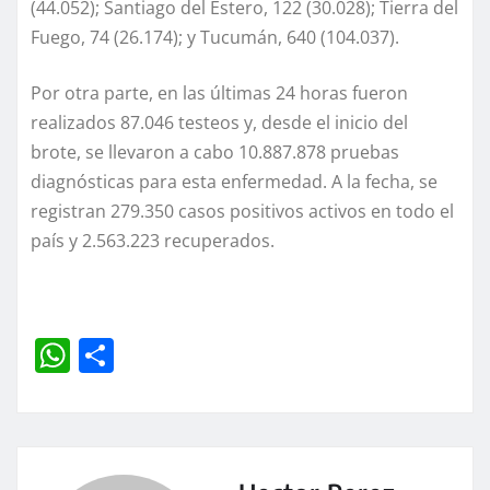
(44.052); Santiago del Estero, 122 (30.028); Tierra del
Fuego, 74 (26.174); y Tucumán, 640 (104.037).
Por otra parte, en las últimas 24 horas fueron
realizados 87.046 testeos y, desde el inicio del
brote, se llevaron a cabo 10.887.878 pruebas
diagnósticas para esta enfermedad. A la fecha, se
registran 279.350 casos positivos activos en todo el
país y 2.563.223 recuperados.
W
C
h
o
at
m
s
p