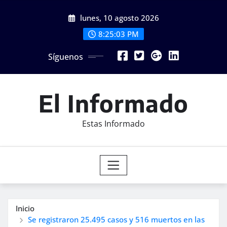
Saltar
lunes, 10 agosto 2026
al
contenido
8:25:05 PM
Síguenos
El Informado
Estas Informado
Inicio
Se registraron 25.495 casos y 516 muertos en las