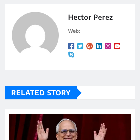
s
p
A
a
Hector Perez
p
rt
Web:
p
ir
RELATED STORY