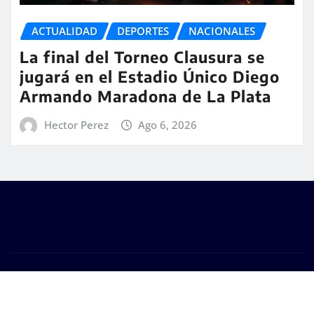
ACTUALIDAD
DEPORTES
NACIONALES
La final del Torneo Clausura se
jugará en el Estadio Único Diego
Armando Maradona de La Plata
Hector Perez
Ago 6, 2026
Copyright © 2026 | #DM Web & Host. "Todos los
derechos reservados"
|
Seattle News
de
ThemeArile