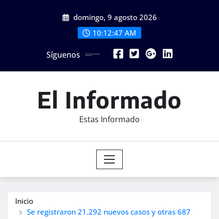
Saltar
domingo, 9 agosto 2026
al
contenido
10:12:49 AM
Síguenos
El Informado
Estas Informado
Inicio
Se registraron 21.292 nuevos casos y otras 687