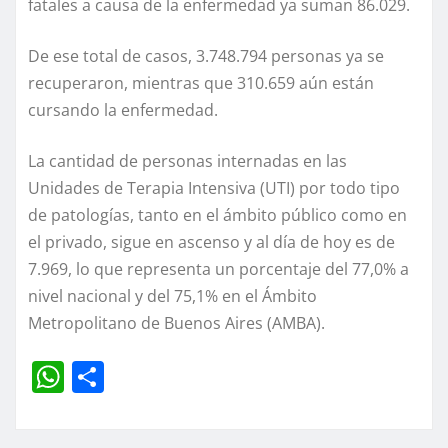
fatales a causa de la enfermedad ya suman 86.029.
De ese total de casos, 3.748.794 personas ya se
recuperaron, mientras que 310.659 aún están
cursando la enfermedad.
La cantidad de personas internadas en las
Unidades de Terapia Intensiva (UTI) por todo tipo
de patologías, tanto en el ámbito público como en
el privado, sigue en ascenso y al día de hoy es de
7.969, lo que representa un porcentaje del 77,0% a
nivel nacional y del 75,1% en el Ámbito
Metropolitano de Buenos Aires (AMBA).
W
C
h
o
at
m