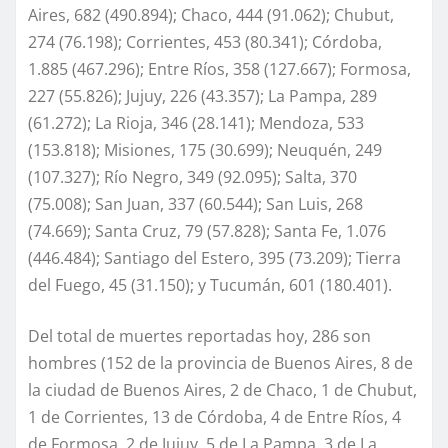
Aires, 682 (490.894); Chaco, 444 (91.062); Chubut,
274 (76.198); Corrientes, 453 (80.341); Córdoba,
1.885 (467.296); Entre Ríos, 358 (127.667); Formosa,
227 (55.826); Jujuy, 226 (43.357); La Pampa, 289
(61.272); La Rioja, 346 (28.141); Mendoza, 533
(153.818); Misiones, 175 (30.699); Neuquén, 249
(107.327); Río Negro, 349 (92.095); Salta, 370
(75.008); San Juan, 337 (60.544); San Luis, 268
(74.669); Santa Cruz, 79 (57.828); Santa Fe, 1.076
(446.484); Santiago del Estero, 395 (73.209); Tierra
del Fuego, 45 (31.150); y Tucumán, 601 (180.401).
Del total de muertes reportadas hoy, 286 son
hombres (152 de la provincia de Buenos Aires, 8 de
la ciudad de Buenos Aires, 2 de Chaco, 1 de Chubut,
1 de Corrientes, 13 de Córdoba, 4 de Entre Ríos, 4
de Formosa, 2 de Jujuy, 5 de La Pampa, 3 de La