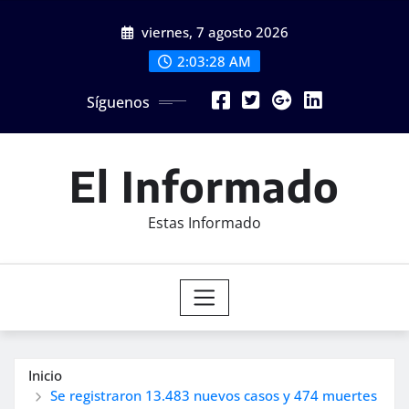
Saltar
viernes, 7 agosto 2026
al
contenido
2:03:29 AM
Síguenos
El Informado
Estas Informado
Inicio
Se registraron 13.483 nuevos casos y 474 muertes