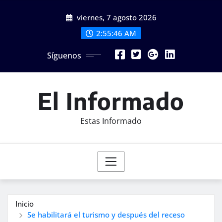
Saltar
viernes, 7 agosto 2026
al
contenido
2:55:48 AM
Síguenos
El Informado
Estas Informado
Inicio
Se habilitará el turismo y después del receso