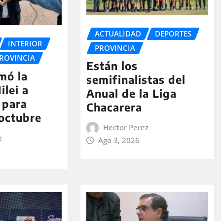
ACTUALIDAD
DEPORTES
INTERIOR
PROVINCIA
ROVINCIA
Están los
rmó la
semifinalistas del
ilei a
Anual de la Liga
 para
Chacarera
 octubre
Hector Perez
z
Ago 3, 2026