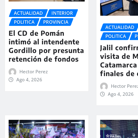
ACTUALIDAD
INTERIOR
POLITICA
PROVINCIA
ACTUALIDAD
El CD de Pomán
POLITICA
P
intimó al intendente
Jalil confi
Gordillo por presunta
visita de M
retención de fondos
Catamarca
Hector Perez
finales de
Ago 4, 2026
Hector Pere
Ago 4, 2026