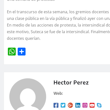
En el transcurso de esta semana, los gremios docentes 
una clase pública en la vía pública y finalizó ayer con u
En medio de las acciones de protesta, la intersindical 
este motivo, Suteca se fue de la intersindical. Finalmen
docentes querían.
W
C
h
o
at
m
s
p
A
a
Hector Perez
p
rt
Web:
p
ir