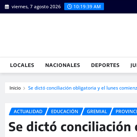
Saltar
viernes, 7 agosto 2026
10:19:40 AM
al
contenido
LOCALES
NACIONALES
DEPORTES
JU
Inicio
Se dictó conciliación obligatoria y el lunes comien
ACTUALIDAD
EDUCACIÓN
GREMIAL
PROVINC
Se dictó conciliación 