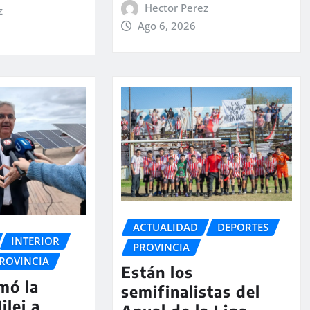
Hector Perez
z
Ago 6, 2026
ACTUALIDAD
DEPORTES
INTERIOR
PROVINCIA
ROVINCIA
Están los
rmó la
semifinalistas del
ilei a