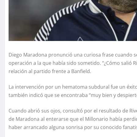
Diego Maradona pronunció una curiosa frase cuando se
operación a la que había sido sometido. “¿Cómo salió Ri
relación al partido frente a Banfield.
La intervención por un hematoma subdural fue un éxit
también indicó que se encontraba “muy bien y despiert
Cuando abrió sus ojos, consultó por el resultado de Ri
de Maradona al enterarse que el Millonario había perdi
haber arrancado alguna sonrisa por su conocido fanat