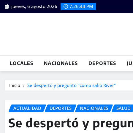
Saltar
jueves, 6 agosto 2026
7:26:45 PM
al
contenido
LOCALES
NACIONALES
DEPORTES
JU
Inicio
Se despertó y preguntó “cómo salió River”
ACTUALIDAD
DEPORTES
NACIONALES
SALUD
Se despertó y pregun