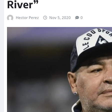
River”
Hector Perez
Nov 5, 2020
0