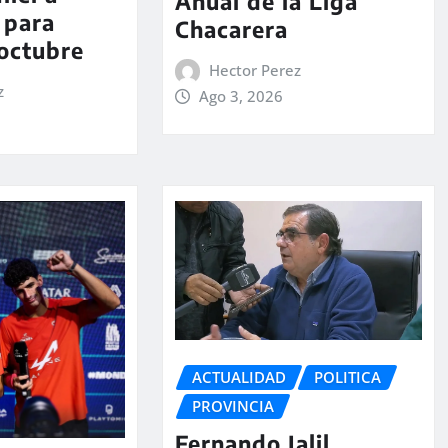
Anual de la Liga
 para
Chacarera
 octubre
Hector Perez
z
Ago 3, 2026
ACTUALIDAD
POLITICA
PROVINCIA
Fernando Jalil