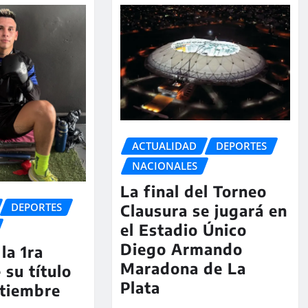
ACTUALIDAD
DEPORTES
NACIONALES
La final del Torneo
DEPORTES
Clausura se jugará en
el Estadio Único
Diego Armando
la 1ra
Maradona de La
 su título
Plata
ptiembre