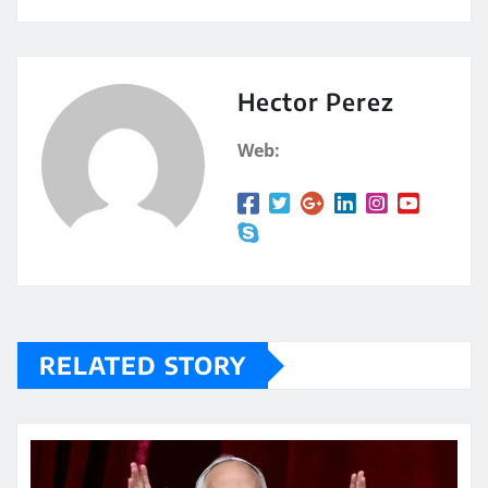
at
m
s
p
A
a
Hector Perez
p
rt
Web:
p
ir
RELATED STORY