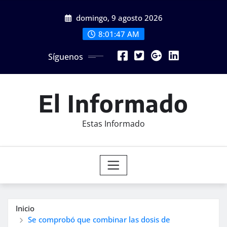
Saltar
domingo, 9 agosto 2026
al
contenido
8:01:49 AM
Síguenos
El Informado
Estas Informado
Inicio
Se comprobó que combinar las dosis de