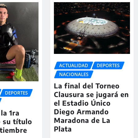
ACTUALIDAD
DEPORTES
NACIONALES
La final del Torneo
DEPORTES
Clausura se jugará en
el Estadio Único
Diego Armando
la 1ra
Maradona de La
 su título
Plata
ptiembre