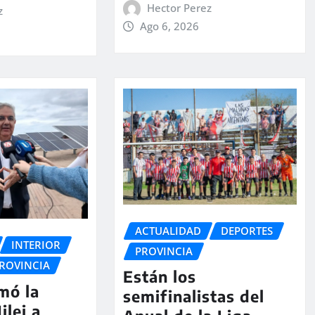
Hector Perez
z
Ago 6, 2026
ACTUALIDAD
DEPORTES
INTERIOR
PROVINCIA
ROVINCIA
Están los
rmó la
semifinalistas del
ilei a