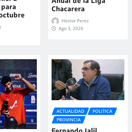
Anual de la Liga
 para
Chacarera
 octubre
Hector Perez
z
Ago 3, 2026
ACTUALIDAD
POLITICA
PROVINCIA
Fernando Jalil