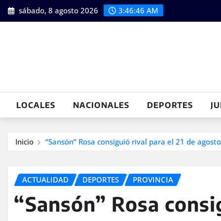
Saltar
sábado, 8 agosto 2026
3:46:47 AM
al
contenido
LOCALES
NACIONALES
DEPORTES
JU
Inicio
“Sansón” Rosa consiguió rival para el 21 de agosto
ACTUALIDAD
DEPORTES
PROVINCIA
“Sansón” Rosa consigu