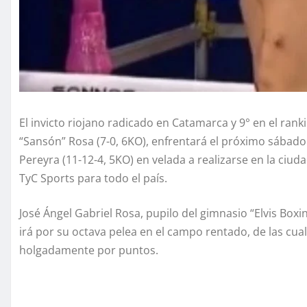
El invicto riojano radicado en Catamarca y 9° en el rank
“Sansón” Rosa (7-0, 6KO), enfrentará el próximo sábad
Pereyra (11-12-4, 5KO) en velada a realizarse en la ciud
TyC Sports para todo el país.
José Ángel Gabriel Rosa, pupilo del gimnasio “Elvis Box
irá por su octava pelea en el campo rentado, de las cuale
holgadamente por puntos.