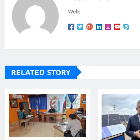
p
rt
Web:
p
ir
RELATED STORY