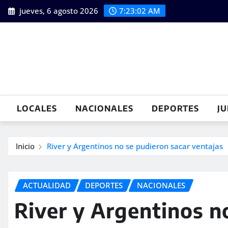
Saltar
jueves, 6 agosto 2026
7:23:03 AM
al
contenido
LOCALES
NACIONALES
DEPORTES
JU
Inicio
River y Argentinos no se pudieron sacar ventajas
ACTUALIDAD
DEPORTES
NACIONALES
River y Argentinos n