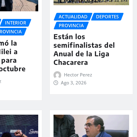
ACTUALIDAD
DEPORTES
INTERIOR
PROVINCIA
ROVINCIA
Están los
rmó la
semifinalistas del
ilei a
Anual de la Liga
 para
Chacarera
 octubre
Hector Perez
z
Ago 3, 2026