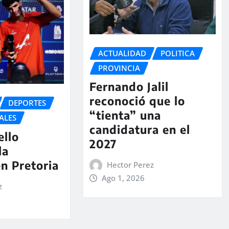
ACTUALIDAD
POLITICA
PROVINCIA
Fernando Jalil
reconoció que lo
DEPORTES
“tienta” una
ALES
candidatura en el
ello
2027
la
en Pretoria
Hector Perez
Ago 1, 2026
z