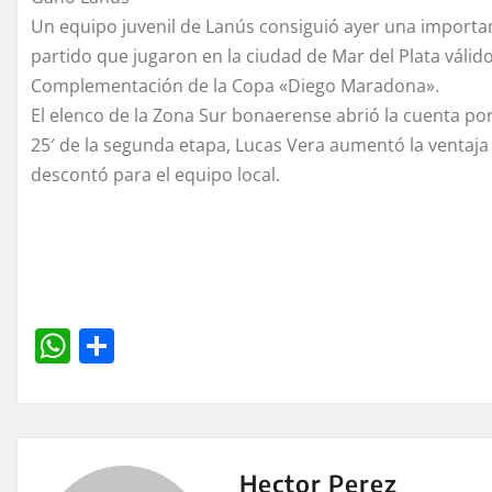
Un equipo juvenil de Lanús consiguió ayer una important
partido que jugaron en la ciudad de Mar del Plata válido
Complementación de la Copa «Diego Maradona».
El elenco de la Zona Sur bonaerense abrió la cuenta por
25′ de la segunda etapa, Lucas Vera aumentó la ventaja 
descontó para el equipo local.
W
C
h
o
at
m
s
p
A
a
Hector Perez